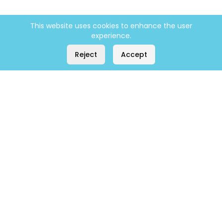
This website uses cookies to enhance the user
experience.
Reject
Accept
Company
Home
About
Contact
Products