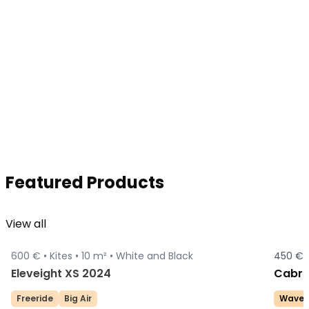
Featured Products
View all
600 € •
Kites •
10 m² •
White and Black
450 € 
Sold
Eleveight XS 2024
Cabri
Freeride
Big Air
Wave