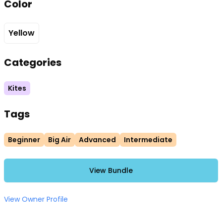
Color
Yellow
Categories
Kites
Tags
Beginner
Big Air
Advanced
Intermediate
View Bundle
View Owner Profile